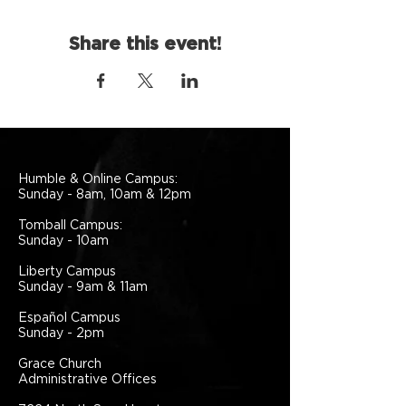
Share this event!
Humble & Online Campus:
Sunday - 8am, 10am & 12pm
Tomball Campus:
Sunday - 10am
Liberty Campus
Sunday - 9am & 11am
Español Campus
Sunday - 2pm
Grace Church
Administrative Offices