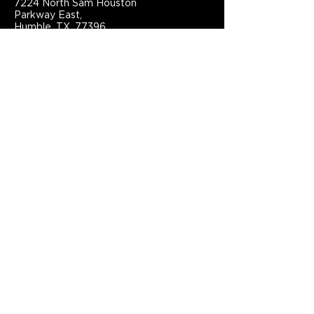
7224 North Sam Houston
Parkway East,
Humble, TX, 77396,
United States
281.441.1111
info@grace.one
Connect With Grace Church